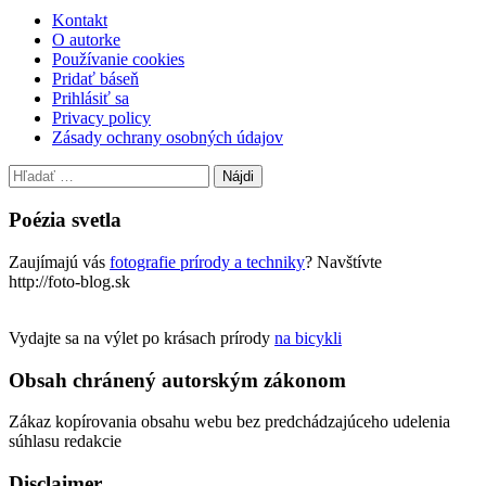
Kontakt
O autorke
Používanie cookies
Pridať báseň
Prihlásiť sa
Privacy policy
Zásady ochrany osobných údajov
Hľadať:
Poézia svetla
Zaujímajú vás
fotografie prírody a techniky
? Navštívte
http://foto-blog.sk
Vydajte sa na výlet po krásach prírody
na bicykli
Obsah chránený autorským zákonom
Zákaz kopírovania obsahu webu bez predchádzajúceho udelenia
súhlasu redakcie
Disclaimer