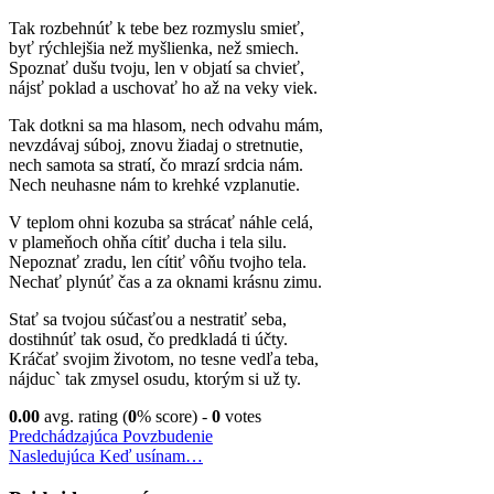
Tak rozbehnúť k tebe bez rozmyslu smieť,
byť rýchlejšia než myšlienka, než smiech.
Spoznať dušu tvoju, len v objatí sa chvieť,
nájsť poklad a uschovať ho až na veky viek.
Tak dotkni sa ma hlasom, nech odvahu mám,
nevzdávaj súboj, znovu žiadaj o stretnutie,
nech samota sa stratí, čo mrazí srdcia nám.
Nech neuhasne nám to krehké vzplanutie.
V teplom ohni kozuba sa strácať náhle celá,
v plameňoch ohňa cítiť ducha i tela silu.
Nepoznať zradu, len cítiť vôňu tvojho tela.
Nechať plynúť čas a za oknami krásnu zimu.
Stať sa tvojou súčasťou a nestratiť seba,
dostihnúť tak osud, čo predkladá ti účty.
Kráčať svojim životom, no tesne vedľa teba,
nájduc` tak zmysel osudu, ktorým si už ty.
0.00
avg. rating (
0
% score) -
0
votes
Navigácia
Predchádzajúci
Predchádzajúca
Povzbudenie
príspevok
Nasledujúci
Nasledujúca
Keď usínam…
v
príspevok