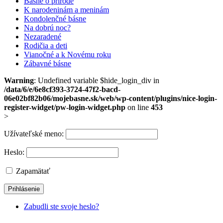
Básne o prírode
K narodeninám a meninám
Kondolenčné básne
Na dobrú noc?
Nezaradené
Rodičia a deti
Vianočné a k Novému roku
Zábavné básne
Warning
: Undefined variable $hide_login_div in
/data/6/e/6e8cf393-3724-47f2-bacd-
06e02bf82b06/mojebasne.sk/web/wp-content/plugins/nice-login-
register-widget/pw-login-widget.php
on line
453
>
Užívateľské meno:
Heslo:
Zapamätať
Zabudli ste svoje heslo?