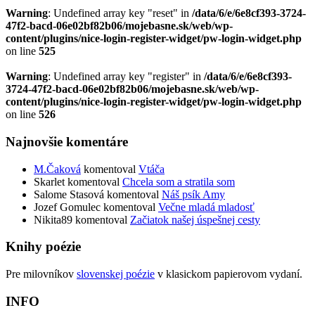
Warning
: Undefined array key "reset" in
/data/6/e/6e8cf393-3724-
47f2-bacd-06e02bf82b06/mojebasne.sk/web/wp-
content/plugins/nice-login-register-widget/pw-login-widget.php
on line
525
Warning
: Undefined array key "register" in
/data/6/e/6e8cf393-
3724-47f2-bacd-06e02bf82b06/mojebasne.sk/web/wp-
content/plugins/nice-login-register-widget/pw-login-widget.php
on line
526
Najnovšie komentáre
M.Čaková
komentoval
Vtáča
Skarlet
komentoval
Chcela som a stratila som
Salome Stasová
komentoval
Náš psík Amy
Jozef Gomulec
komentoval
Večne mladá mladosť
Nikita89
komentoval
Začiatok našej úspešnej cesty
Knihy poézie
Pre milovníkov
slovenskej poézie
v klasickom papierovom vydaní.
INFO