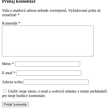
článku
Pridaj komentár
Vaša e-mailová adresa nebude zverejnená.
Vyžadované polia sú
označené
*
Komentár
*
Meno
*
E-mail
*
Adresa webu
Uložiť moje meno, e-mail a webovú stránku v tomto prehliadači
pre moje budúce komentáre.