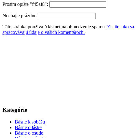
Prosím opíšte "f45af8":
Nechajte prázdne:
Táto stránka používa Akismet na obmedzenie spamu.
Zistite, ako sa
spracovávajú údaje o vašich komentároch.
Kategórie
Básne k sobášu
Básne o láske
Básne o osude