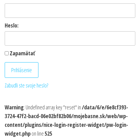
Heslo:
Zapamätať
Zabudli ste svoje heslo?
Warning
: Undefined array key "reset" in
/data/6/e/6e8cf393-
3724-47f2-bacd-06e02bf82b06/mojebasne.sk/web/wp-
content/plugins/nice-login-register-widget/pw-login-
widget.php
on line
525