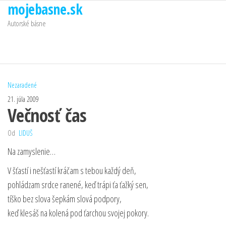
mojebasne.sk
Preskočiť
na
Autorské básne
obsah
Nezaradené
21. júla 2009
Večnosť čas
Od
LIDUŠ
Na zamyslenie…
V šťastí i nešťastí kráčam s tebou každý deň,
pohládzam srdce ranené, keď trápi ťa ťažký sen,
tíško bez slova šepkám slová podpory,
keď klesáš na kolená pod ťarchou svojej pokory.