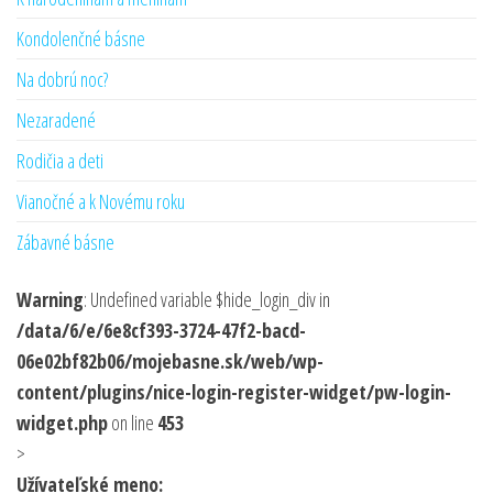
Kondolenčné básne
Na dobrú noc?
Nezaradené
Rodičia a deti
Vianočné a k Novému roku
Zábavné básne
Warning
: Undefined variable $hide_login_div in
/data/6/e/6e8cf393-3724-47f2-bacd-
06e02bf82b06/mojebasne.sk/web/wp-
content/plugins/nice-login-register-widget/pw-login-
widget.php
on line
453
>
Užívateľské meno: