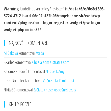
Warning
: Undefined array key "register" in
/data/6/e/6e8cf393-
3724-47f2-bacd-06e02bf82b06/mojebasne.sk/web/wp-
content/plugins/nice-login-register-widget/pw-login-
widget.php
on line
526
NAJNOVŠIE KOMENTÁRE
M.Čaková
komentoval
Vtáča
Skarlet
komentoval
Chcela som a stratila som
Salome Stasová
komentoval
Náš psík Amy
Jozef Gomulec
komentoval
Večne mladá mladosť
Nikita89
komentoval
Začiatok našej úspešnej cesty
KNIHY POÉZIE