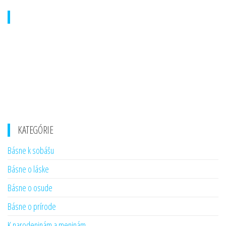
KATEGÓRIE
Básne k sobášu
Básne o láske
Básne o osude
Básne o prírode
K narodeninám a meninám