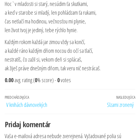
Hoc`v mladosti si starý, nesúdim ťa skutkami,
a keď v starobe si mladý, len pohládzam ťa rukami,
čas netlačí ma hodinou, večnosťou mi plynie,
len život tvoj je jediný, tebe rýchlo hynie.
Každým rokom každá jar zimou vždy sa končí,
a každé ráno každým dňom nocou do očí sa tlačí,
nestratíš, čo zažil si, vekom deň si splácaš,
ak žiješ práve dnešným dňom, tak veru nič nestrácaš.
0.00
avg. rating (
0
% score) -
0
votes
Navigácia
Predchádzajúci
PREDCHÁDZAJÚCA
NASLEDUJÚCA
Na
V knihách dávnovekých
Slzami zronený
v
príspevok
pr
článku
Pridaj komentár
Vaša e-mailová adresa nebude zverejnená.
Vyžadované polia sú