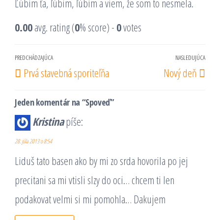
Ľúbim ťa, ľúbim, ľúbim a viem, že som to nesmela.
0.00
avg. rating (
0
% score) -
0
votes
Navigácia
PREDCHÁDZAJÚCA
NASLEDUJÚCA
Predchádzajúci
Nas
Prvá stavebná sporiteľňa
Nový deň
v
príspevok
prí
článku
Jeden komentár na “Spoveď”
Kristina
píše:
28. júla 2013 o 8:54
Liduš tato basen ako by mi zo srda hovorila po jej
precitani sa mi vtisli slzy do oci… chcem ti len
podakovat velmi si mi pomohla… Dakujem