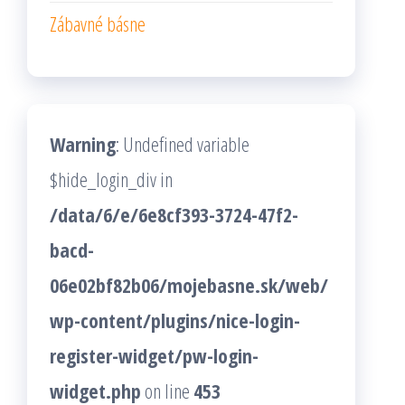
Zábavné básne
Warning
: Undefined variable
$hide_login_div in
/data/6/e/6e8cf393-3724-47f2-
bacd-
06e02bf82b06/mojebasne.sk/web/
wp-content/plugins/nice-login-
register-widget/pw-login-
widget.php
on line
453