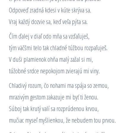
Odpoveď zradná kdesi v kúte skrýva sa.
Vraj každý dozvie sa, keď veľa pýta sa.
Čím ďalej v diaľ odo mňa sa vzďaľuješ,
tým väčšmi telo tak chladné túžbou rozpaľuješ.
V duši plamienok ohňa malý zažal si mi,
túžobné srdce nepokojom zvierajú mi viny.
Chladivý rozum, čo nohami ma spája so zemou,
mrazivým gestom zakazuje mi byť ti ženou.
Súboj tak krutý valí sa rozprúdenou krvou,
mučiac myseľ myšlienkou, že nebudem tou prvou.