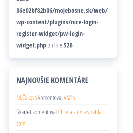
06e02bf82b06/mojebasne.sk/web/
wp-content/plugins/nice-login-
register-widget/pw-login-
widget.php
on line
526
NAJNOVŠIE KOMENTÁRE
M.Čaková
komentoval
Vtáča
Skarlet
komentoval
Chcela som a stratila
som