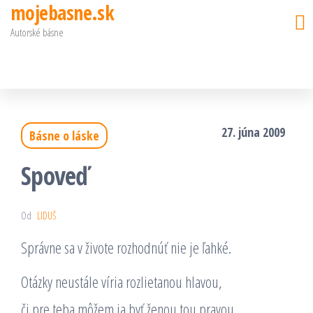
mojebasne.sk
Preskočiť
Autorské básne
na
obsah
27. júna 2009
Básne o láske
Spoveď
Od
LIDUŠ
Správne sa v živote rozhodnúť nie je ľahké.
Otázky neustále víria rozlietanou hlavou,
či pre teba môžem ja byť ženou tou pravou.