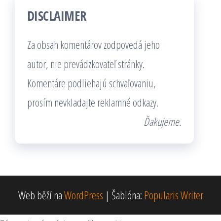
DISCLAIMER
Za obsah komentárov zodpovedá jeho
autor, nie prevádzkovateľ stránky.
Komentáre podliehajú schvaľovaniu,
prosím nevkladajte reklamné odkazy.
Ďakujeme.
Web běží na
WordPress
|
Šablóna:
Popularis Writer