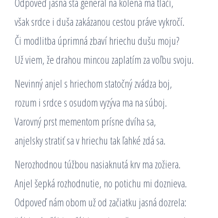
Odpoveď jasná sťa generál na kolená ma tlačí,
však srdce i duša zakázanou cestou práve vykročí.
Či modlitba úprimná zbaví hriechu dušu moju?
Už viem, že drahou mincou zaplatím za voľbu svoju.
Nevinný anjel s hriechom statočný zvádza boj,
rozum i srdce s osudom vyzýva ma na súboj.
Varovný prst mementom prísne dvíha sa,
anjelsky stratiť sa v hriechu tak ľahké zdá sa.
Nerozhodnou túžbou nasiaknutá krv ma zožiera.
Anjel šepká rozhodnutie, no potichu mi doznieva.
Odpoveď nám obom už od začiatku jasná dozrela: