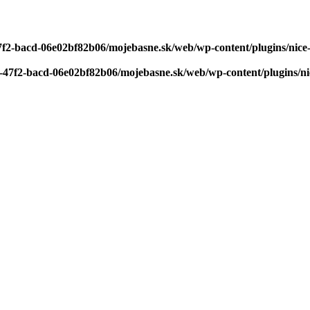
47f2-bacd-06e02bf82b06/mojebasne.sk/web/wp-content/plugins/nice-
4-47f2-bacd-06e02bf82b06/mojebasne.sk/web/wp-content/plugins/nic