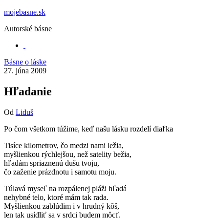
Preskočiť
mojebasne.sk
na
Autorské básne
obsah
Básne o láske
27. júna 2009
Hľadanie
Od
Liduš
Po čom všetkom túžime, keď našu lásku rozdelí diaľka
Tisíce kilometrov, čo medzi nami ležia,
myšlienkou rýchlejšou, než satelity bežia,
hľadám spriaznenú dušu tvoju,
čo zaženie prázdnotu i samotu moju.
Túlavá myseľ na rozpálenej pláži hľadá
nehybné telo, ktoré mám tak rada.
Myšlienkou zablúdim i v hrudný kôš,
len tak usídliť sa v srdci budem môcť.