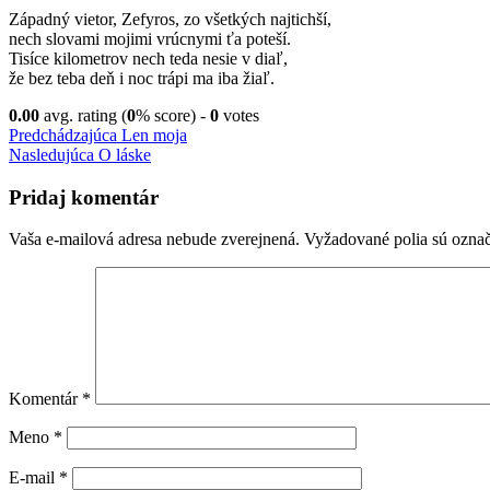
Západný vietor, Zefyros, zo všetkých najtichší,
nech slovami mojimi vrúcnymi ťa poteší.
Tisíce kilometrov nech teda nesie v diaľ,
že bez teba deň i noc trápi ma iba žiaľ.
0.00
avg. rating (
0
% score) -
0
votes
Navigácia
Predchádzajúci
Predchádzajúca
Len moja
príspevok
Nasledujúci
Nasledujúca
O láske
v
príspevok
článku
Pridaj komentár
Vaša e-mailová adresa nebude zverejnená.
Vyžadované polia sú ozna
Komentár
*
Meno
*
E-mail
*