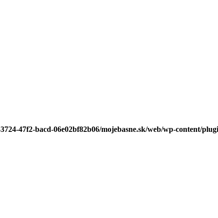
3-3724-47f2-bacd-06e02bf82b06/mojebasne.sk/web/wp-content/plugin