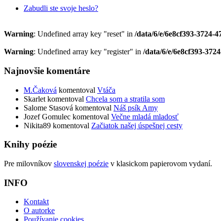
Zabudli ste svoje heslo?
Warning
: Undefined array key "reset" in
/data/6/e/6e8cf393-3724-
Warning
: Undefined array key "register" in
/data/6/e/6e8cf393-372
Najnovšie komentáre
M.Čaková
komentoval
Vtáča
Skarlet
komentoval
Chcela som a stratila som
Salome Stasová
komentoval
Náš psík Amy
Jozef Gomulec
komentoval
Večne mladá mladosť
Nikita89
komentoval
Začiatok našej úspešnej cesty
Knihy poézie
Pre milovníkov
slovenskej poézie
v klasickom papierovom vydaní.
INFO
Kontakt
O autorke
Používanie cookies