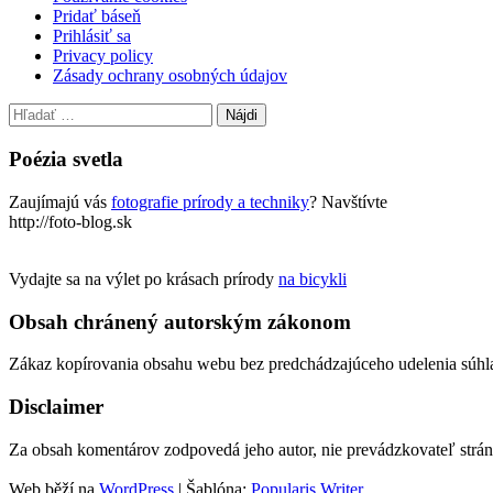
Pridať báseň
Prihlásiť sa
Privacy policy
Zásady ochrany osobných údajov
Hľadať:
Poézia svetla
Zaujímajú vás
fotografie prírody a techniky
? Navštívte
http://foto-blog.sk
Vydajte sa na výlet po krásach prírody
na bicykli
Obsah chránený autorským zákonom
Zákaz kopírovania obsahu webu bez predchádzajúceho udelenia súhl
Disclaimer
Za obsah komentárov zodpovedá jeho autor, nie prevádzkovateľ strá
Web běží na
WordPress
|
Šablóna:
Popularis Writer