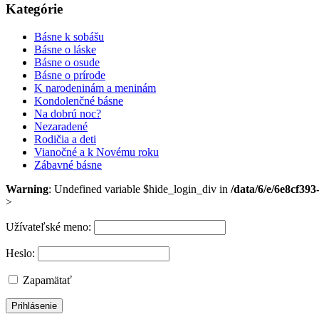
Kategórie
Básne k sobášu
Básne o láske
Básne o osude
Básne o prírode
K narodeninám a meninám
Kondolenčné básne
Na dobrú noc?
Nezaradené
Rodičia a deti
Vianočné a k Novému roku
Zábavné básne
Warning
: Undefined variable $hide_login_div in
/data/6/e/6e8cf39
>
Užívateľské meno:
Heslo:
Zapamätať