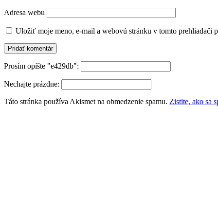
Adresa webu
Uložiť moje meno, e-mail a webovú stránku v tomto prehliadači 
Prosím opíšte "e429db":
Nechajte prázdne:
Táto stránka používa Akismet na obmedzenie spamu.
Zistite, ako sa