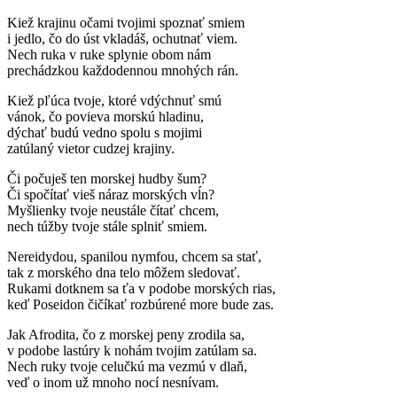
Kiež krajinu očami tvojimi spoznať smiem
i jedlo, čo do úst vkladáš, ochutnať viem.
Nech ruka v ruke splynie obom nám
prechádzkou každodennou mnohých rán.
Kiež pľúca tvoje, ktoré vdýchnuť smú
vánok, čo povieva morskú hladinu,
dýchať budú vedno spolu s mojimi
zatúlaný vietor cudzej krajiny.
Či počuješ ten morskej hudby šum?
Či spočítať vieš náraz morských vĺn?
Myšlienky tvoje neustále čítať chcem,
nech túžby tvoje stále splniť smiem.
Nereidydou, spanilou nymfou, chcem sa stať,
tak z morského dna telo môžem sledovať.
Rukami dotknem sa ťa v podobe morských rias,
keď Poseidon čičíkať rozbúrené more bude zas.
Jak Afrodita, čo z morskej peny zrodila sa,
v podobe lastúry k nohám tvojim zatúlam sa.
Nech ruky tvoje celučkú ma vezmú v dlaň,
veď o inom už mnoho nocí nesnívam.