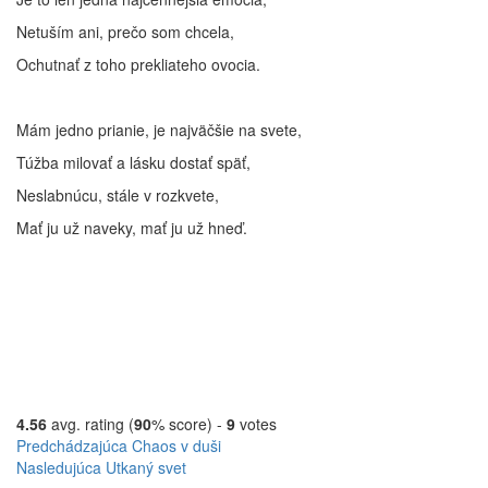
Netuším ani, prečo som chcela,
Ochutnať z toho prekliateho ovocia.
Mám jedno prianie, je najväčšie na svete,
Túžba milovať a lásku dostať späť,
Neslabnúcu, stále v rozkvete,
Mať ju už naveky, mať ju už hneď.
4.56
avg. rating (
90
% score) -
9
votes
Navigácia
Predchádzajúci
Predchádzajúca
Chaos v duši
príspevok
Nasledujúci
Nasledujúca
Utkaný svet
v