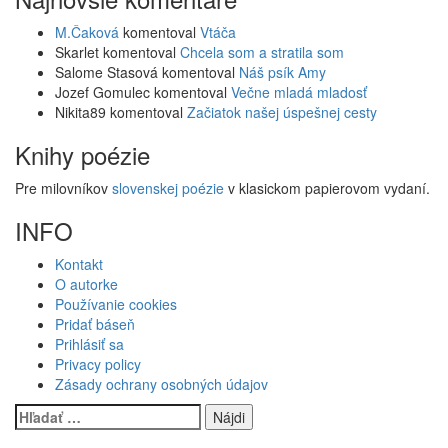
M.Čaková
komentoval
Vtáča
Skarlet
komentoval
Chcela som a stratila som
Salome Stasová
komentoval
Náš psík Amy
Jozef Gomulec
komentoval
Večne mladá mladosť
Nikita89
komentoval
Začiatok našej úspešnej cesty
Knihy poézie
Pre milovníkov
slovenskej poézie
v klasickom papierovom vydaní.
INFO
Kontakt
O autorke
Používanie cookies
Pridať báseň
Prihlásiť sa
Privacy policy
Zásady ochrany osobných údajov
Hľadať: