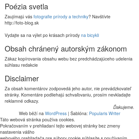
Poézia svetla
Zaujímajú vás
fotografie prírody a techniky
? Navštívte
http://foto-blog.sk
Vydajte sa na výlet po krásach prírody
na bicykli
Obsah chránený autorským zákonom
Zákaz kopírovania obsahu webu bez predchádzajúceho udelenia
súhlasu redakcie
Disclaimer
Za obsah komentárov zodpovedá jeho autor, nie prevádzkovateľ
stránky. Komentáre podliehajú schvaľovaniu, prosím nevkladajte
reklamné odkazy.
Ďakujeme.
Web běží na
WordPress
|
Šablóna:
Popularis Writer
Táto webová stránka používa cookies.
Pokračovaním v prehliadaní tejto webovej stránky bez zmeny
nastavenia vášho
webového prehliadača pre súbory cookie súhlasíte s používaním