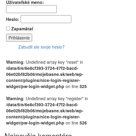
Užívateľské meno:
Heslo:
Zapamätať
Zabudli ste svoje heslo?
Warning
: Undefined array key "reset" in
/data/6/e/6e8cf393-3724-47f2-bacd-
06e02bf82b06/mojebasne.sk/web/wp-
content/plugins/nice-login-register-
widget/pw-login-widget.php
on line
525
Warning
: Undefined array key "register" in
/data/6/e/6e8cf393-3724-47f2-bacd-
06e02bf82b06/mojebasne.sk/web/wp-
content/plugins/nice-login-register-
widget/pw-login-widget.php
on line
526
Najnovšie komentáre