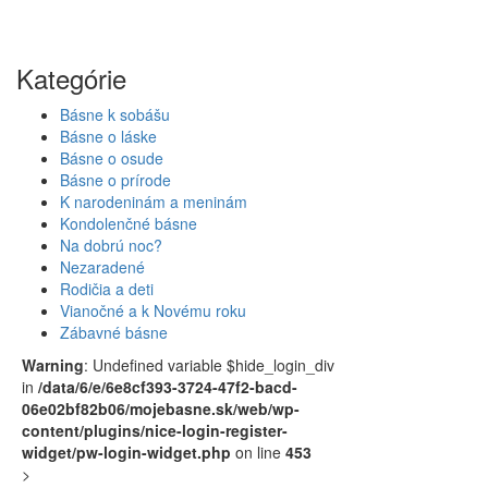
Kategórie
Básne k sobášu
Básne o láske
Básne o osude
Básne o prírode
K narodeninám a meninám
Kondolenčné básne
Na dobrú noc?
Nezaradené
Rodičia a deti
Vianočné a k Novému roku
Zábavné básne
Warning
: Undefined variable $hide_login_div
in
/data/6/e/6e8cf393-3724-47f2-bacd-
06e02bf82b06/mojebasne.sk/web/wp-
content/plugins/nice-login-register-
widget/pw-login-widget.php
on line
453
>