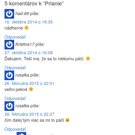
príspevok
5 komentárov k “Prianie”
článku
had-89
píše:
16. októbra 2014 o 18:35
nádherné
Odpovedať
Kristina17
píše:
27. októbra 2014 o 16:08
Ďakujem. Teší ma, že sa to niekomu páči.
Odpovedať
rusalka
píše:
26. februára 2015 o 22:01
veľmi pekné
Odpovedať
rusalka
píše:
26. februára 2015 o 22:27
čím dalej tým viac sa mi to páči
Odpovedať