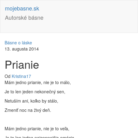
Preskočiť
mojebasne.sk
na
obsah
Autorské básne
Básne o láske
13. augusta 2014
Prianie
Od
Kristina17
Mám jedno prianie, nie je to málo,
Je to len jeden nekonečný sen,
Netuším ani, koľko by stálo,
Zmeniť noc na živý deň.
Mám jedno prianie, nie je to veľa,
Je to len jedna najcennejšia emócia,