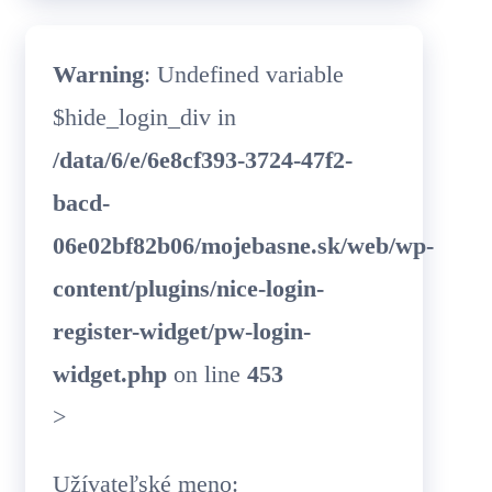
Warning
: Undefined variable
$hide_login_div in
/data/6/e/6e8cf393-3724-47f2-
bacd-
06e02bf82b06/mojebasne.sk/web/wp-
content/plugins/nice-login-
register-widget/pw-login-
widget.php
on line
453
>
Užívateľské meno: